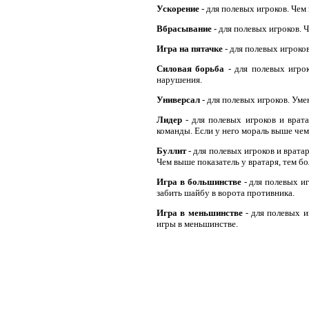
Ускорение
- для полевых игроков. Чем
Вбрасывание
- для полевых игроков.
Игра на пятачке
- для полевых игроко
Силовая борьба
- для полевых игро
нарушения.
Универсал
- для полевых игроков. Уме
Лидер
- для полевых игроков и врат
команды. Если у него мораль выше чем 
Буллит
- для полевых игроков и врат
Чем выше показатель у вратаря, тем б
Игра в большинстве
- для полевых и
забить шайбу в ворота противника.
Игра в меньшинстве
- для полевых и
игры в меньшинстве.