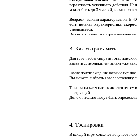
вероятность успешного действия. Назв
может быть до 5 умений, каждое из ко
Возраст
- важная характеристика. В 40
есть неявная характеристика
скорос
уменьшается.
Возраст
хоккеиста
в игре увеличиваетс
3. Как сыграть матч
Для того чтобы сыграть товарищеский 
вызвать соперника, чья заявка уже нах
После подтверждения заявки открывает
Вы можете выбрать
авторасстановку з
Тактика на матч настраивается путем 
инструкций.
Дополнительно могут быть определен
4. Тренировки
В каждой игре хоккеист получает неко