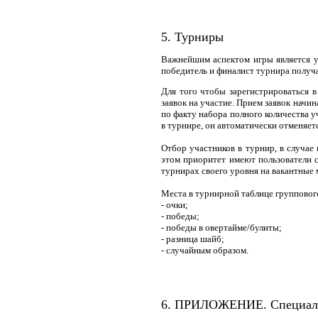
5. Турниры
Важнейшим аспектом игры является уч
победитель и финалист турнира получ
Для того чтобы зарегистрироваться в
заявок на участие. Прием заявок начи
по факту набора полного количества у
в турнире, он автоматически отменяетс
Отбор участников в турнир, в случае
этом приоритет имеют пользователи 
турнирах своего уровня на вакантные
Места в турнирной таблице групповог
- очки;
- победы;
- победы в овертайме/булиты;
- разница шайб;
- случайным образом.
6. ПРИЛОЖЕНИЕ. Специал