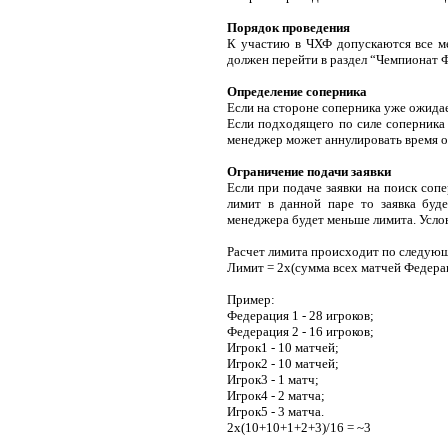
Порядок проведения
К участию в ЧХФ допускаются все м
должен перейти в раздел “Чемпионат Ф
Определение соперника
Если на стороне соперника уже ожидае
Если подходящего по силе соперника н
менеджер может аннулировать время о
Ограничение подачи заявки
Если при подаче заявки на поиск со
лимит в данной паре то заявка буде
менеджера будет меньше лимита. Услов
Расчет лимита происходит по следую
Лимит = 2х(сумма всех матчей Федера
Пример:
Федерация 1 - 28 игроков;
Федерация 2 - 16 игроков;
Игрок1 - 10 матчей;
Игрок2 - 10 матчей;
Игрок3 - 1 матч;
Игрок4 - 2 матча;
Игрок5 - 3 матча.
2х(10+10+1+2+3)/16 = ~3