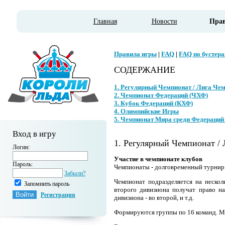
Главная
Новости
Пра
Правила игры
|
FAQ
|
FAQ по бустер
СОДЕРЖАНИЕ
1. Регулярный Чемпионат / Лига Чем
2. Чемпионат Федераций (ЧХФ)
3. Кубок Федераций (КХФ)
4. Олимпийские Игры
5. Чемпионат Мира среди Федераци
Вход в игру
1. Регулярный Чемпионат / 
Логин:
Участие в чемпионате клубов
Пароль:
Чемпионаты - долговременный турнир 
Забыли?
Чемпионат подразделяется на неско
Запомнить пароль
второго дивизиона получат право н
Регистрация
дивизиона - во второй, и т.д.
Формируются группы по 16 команд. Мат