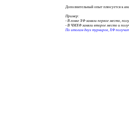
Дополнительный опыт плюсуется к ана
Пример:
- В гонке ХФ заняли первое место, п
- В ЧМХФ заняли второе место и пол
По итогам двух турниров, ХФ получ