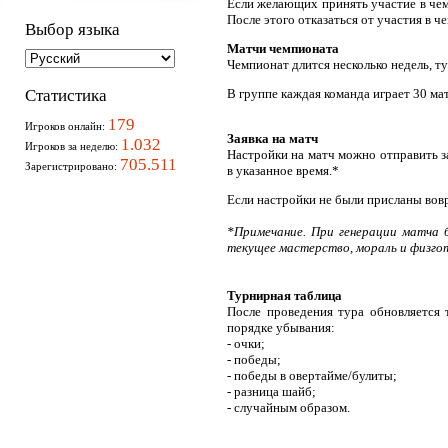
Если желающих принять участие в чем
После этого отказаться от участия в ч
Выбор языка
Матчи чемпионата
Чемпионат длится несколько недель, т
Статистика
В группе каждая команда играет 30 мат
179
Игроков онлайн:
Заявка на матч
1.032
Игроков за неделю:
Настройки на матч можно отправить з
705.511
Зарегистрировано:
в указанное время.*
Если настройки не были присланы вовр
*Примечание. При генерации матча б
текущее мастерство, мораль и физго
Турнирная таблица
После проведения тура обновляется 
порядке убывания:
- очки;
- победы;
- победы в овертайме/булиты;
- разница шайб;
- случайным образом.