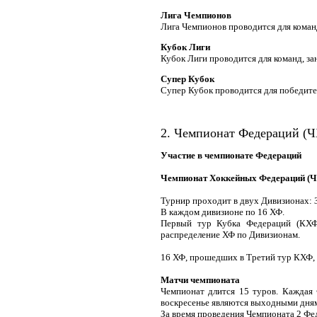
Лига Чемпионов
Лига Чемпионов
проводится для коман
Кубок Лиги
Кубок Лиги проводится для команд, зан
Супер Кубок
Супер Кубок проводится для победите
2. Чемпионат Федераций (
Участие в чемпионате Федераций
Чемпионат Хоккейных Федераций (
Турнир проходит в двух Дивизионах: 
В каждом дивизионе по 16 ХФ.
Первый тур Кубка Федераций (КХФ
распределение ХФ по Дивизионам.
16 ХФ, прошедших в Третий тур КХФ, 
Матчи чемпионата
Чемпионат длится 15 туров. Каждая 
воскресенье являются выходными дням
За время проведения Чемпионата 2 Фед