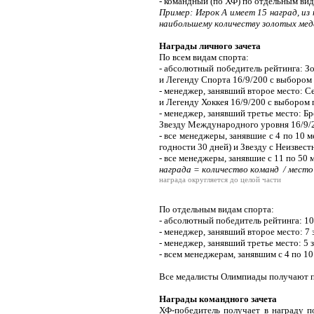
- командный (по ХФ) по отдельным вид
Пример: Игрок А имеет 15 наград, из 
наибольшему количеству золотых меда
Награды личного зачета
По всем видам спорта:
- абсолютный победитель рейтинга:
Зо
и Легенду Спорта 16/9/200 с выбором
- менеджер, занявший второе место:
Се
и Легенду Хоккея 16/9/200 с выбором 
- менеджер, занявший третье место:
Бр
Звезду Международного уровня 16/9/
- все менеджеры, занявшие с 4 по 10 
годности 30 дней) и
Звезду с Неизвес
- все менеджеры, занявшие с 11 по 50 
награда = количество команд / место 
награда округляется до целой части
По отдельным видам спорта:
- абсолютный победитель рейтинга: 10
- менеджер, занявший второе место: 7
- менеджер, занявший третье место: 5 
- всем менеджерам, занявшим с 4 по 10
Все медалисты Олимпиады получают п
Награды командного зачета
ХФ-победитель получает в награду 