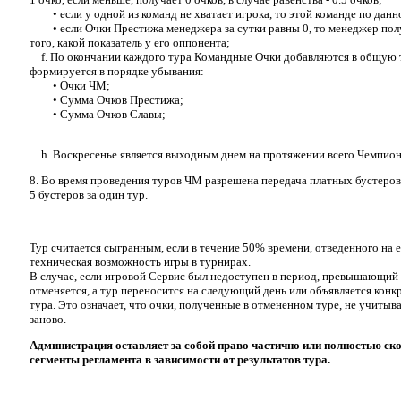
• если у одной из команд не хватает игрока, то этой команде по данно
• если Очки Престижа менеджера за сутки равны 0, то менеджер получ
того, какой показатель у его оппонента;
f. По окончании каждого тура Командные Очки добавляются в общую т
формируется в порядке убывания:
• Очки ЧМ;
• Сумма Очков Престижа;
• Сумма Очков Славы;
h. Воскресенье является выходным днем на протяжении всего Чемпион
8. Во время проведения туров ЧМ разрешена передача платных бустеров
5 бустеров за один тур.
Тур считается сыгранным, если в течение 50% времени, отведенного на 
техническая возможность игры в турнирах.
В случае, если игровой Сервис был недоступен в период, превышающий 5
отменяется, а тур переносится на следующий день или объявляется конк
тура. Это означает, что очки, полученные в отмененном туре, не учитыв
заново.
Администрация оставляет за собой право частично или полностью ск
сегменты регламента в зависимости от результатов тура.