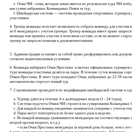
e. Очки ЧМ - очки, которые начисляются по результатам тура ЧМ побе
как сумма набранных Конмандных Очков за тур;
f. Швейцарская система — система проведения спортивных турниров д
участников.
4. Тренер команды получает возможность собрать команду для участия 
из 6 менеджеров с учетом тренера. Тренер команды имеет право запрос
команды или принять участие в неполном составе, если на момент старта
тренер не запросил помощи в доукомплектовании.
5. Администрация оставляет за собой право расформировать или доуко
согласно вышеописанным условиям.
6. Команды набирают Очки Престижа в матчах официальных турниров на
туре команды-участники делятся на пары. В течение суток команды сор
Очков Престижа. В зачет тура попадают Очки, набранные до 23:59 часов
автоматически стартует новый тур.
7. Соревнование проводится по модификации швейцарской системе в од
a. Турнир длится в течение 4-х календарных недель (1 - 24 туры);
b. Система подсчета Очков ЧМ строится на сумированни Командмых О
c. Для каждой из команд ежедневно назначается соперник с учетом те
d. Пары могут повторяться не более одного раза в неделю;
e. Из каждой команды сравниваются менеджеры на соответствующих п
второй против второго, и т.д.):
• если Очки Престижа менеджера за игровой день больше, чем у его о
1 очко, если меньше, получает 0 очков, в случае равенства - 0.5 очков;