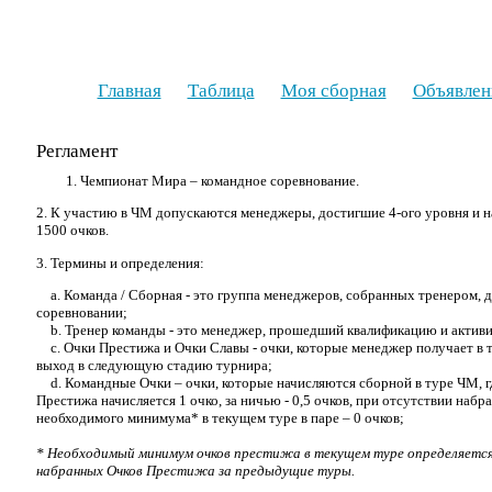
Главная
Таблица
Моя сборная
Объявлен
Регламент
1. Чемпионат Мира – командное соревнование.
2. К участию в ЧМ допускаются менеджеры, достигшие 4-ого уровня и 
1500 очков.
3. Термины и определения:
a. Команда / Сборная - это группа менеджеров, собранных тренером, д
соревновании;
b. Тренер команды - это менеджер, прошедший квалификацию и активи
c. Очки Престижа и Очки Славы - очки, которые менеджер получает в т
выход в следующую стадию турнира;
d. Командные Очки – очки, которые начисляются сборной в туре ЧМ, гд
Престижа начисляется 1 очко, за ничью - 0,5 очков, при отсутствии наб
необходимого минимума* в текущем туре в паре – 0 очков;
* Необходимый минимум очков престижа в текущем туре определяется 
набранных Очков Престижа за предыдущие туры.