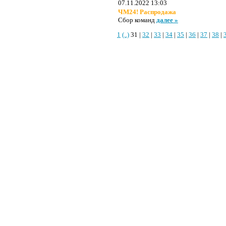
07.11.2022 13:03
ЧМ24! Распродажа
Сбор команд
далее »
1
(..)
31 |
32
|
33
|
34
|
35
|
36
|
37
|
38
|