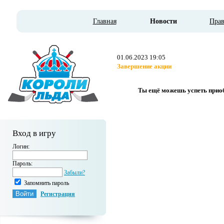
Главная
Новости
Пра
01.06.2023 19:05
Завершение акции
Ты ещё можешь успеть приоб
Вход в игру
Логин:
Пароль:
Забыли?
Запомнить пароль
Регистрация