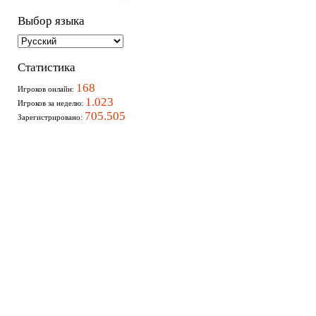
Выбор языка
Статистика
168
Игроков онлайн:
1.023
Игроков за неделю:
705.505
Зарегистрировано: