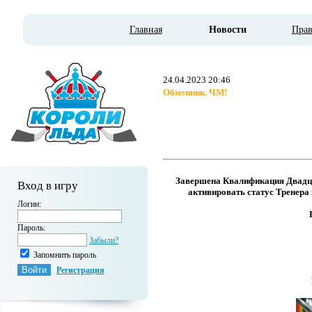
Главная
Новости
Пра
24.04.2023 20:46
Обменник. ЧМ!
Завершена Квалификация Двадца
Вход в игру
активировать статус Тренера
Логин:
Пароль:
Забыли?
Запомнить пароль
Регистрация