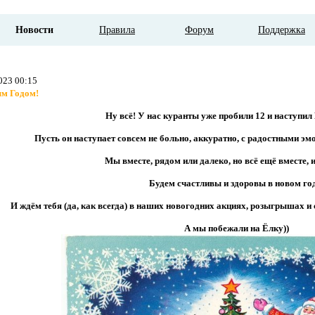
Новости
Правила
Форум
Поддержка
023 00:15
м Годом!
Ну всё! У нас куранты уже пробили 12 и наступил
Пусть он наступает совсем не больно, аккуратно, с радостными э
Мы вместе, рядом или далеко, но всё ещё вместе, и
Будем счастливы и здоровы в новом го
И ждём тебя (да, как всегда) в наших новогодних акциях, розыгрышах и
А мы побежали на Ёлку))