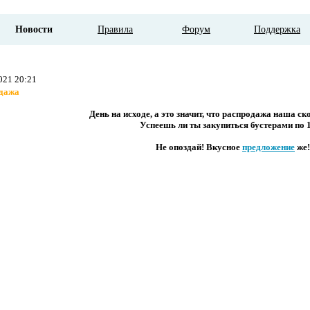
Новости
Правила
Форум
Поддержка
021 20:21
дажа
День на исходе, а это значит, что распродажа наша ск
Успеешь ли ты закупиться бустерами по 
Не опоздай! Вкусное
предложение
же!