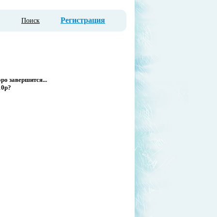
Регистрация
Поиск
оро завершится...
10р?