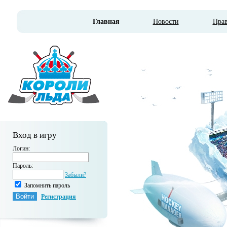
Главная
Новости
Пра
Вход в игру
Логин:
Пароль:
Забыли?
Запомнить пароль
Регистрация