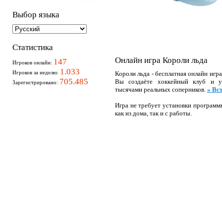
Выбор языка
Статистика
Онлайн игра Короли льда
147
Игроков онлайн:
1.033
Игроков за неделю:
Короли льда - бесплатная онлайн игр
705.485
Вы создаёте хоккейный клуб и уп
Зарегистрировано:
тысячами реальных соперников.
» Вс
Игра не требует установки программ
как из дома, так и с работы.