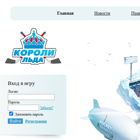
Главная
Новости
Пра
Вход в игру
Логин:
Пароль:
Забыли?
Запомнить пароль
Регистрация