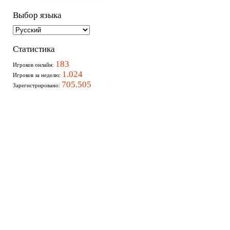
Выбор языка
Статистика
183
Игроков онлайн:
1.024
Игроков за неделю:
705.505
Зарегистрировано: