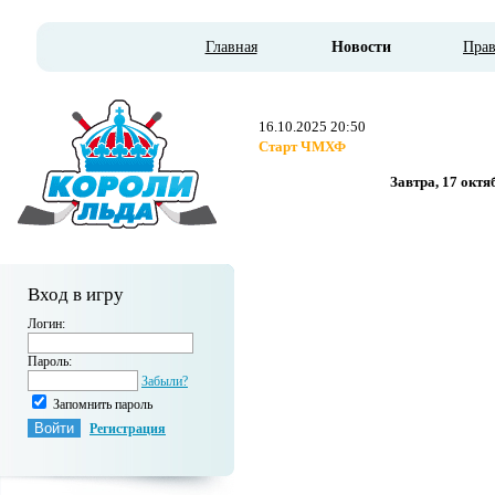
Главная
Новости
Пра
16.10.2025 20:50
Старт ЧМХФ
Завтра, 17 октя
Вход в игру
Логин:
Пароль:
Забыли?
Запомнить пароль
Регистрация