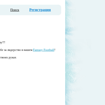
Регистрация
Поиск
лу!!!
бе за лидерство в нашем
Fantasy Football
!
 твоих руках