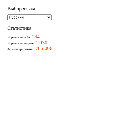
Выбор языка
Статистика
184
Игроков онлайн:
1.030
Игроков за неделю:
705.496
Зарегистрировано: