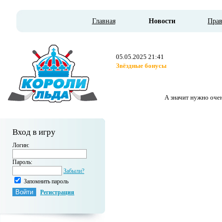
Главная
Новости
Пра
05.05.2025 21:41
Звёздные бонусы
А значит нужно оче
Вход в игру
Логин:
Пароль:
Забыли?
Запомнить пароль
Регистрация