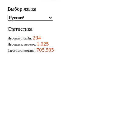
Выбор языка
Статистика
204
Игроков онлайн:
1.025
Игроков за неделю:
705.505
Зарегистрировано: