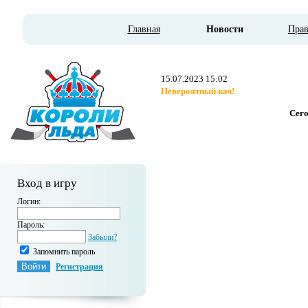
Главная
Новости
Пра
15.07.2023 15:02
Невероятный кач!
Сего
Вход в игру
Логин:
Пароль:
Забыли?
Запомнить пароль
Регистрация