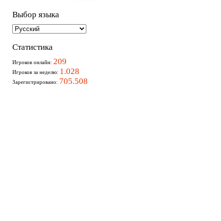
Выбор языка
Статистика
209
Игроков онлайн:
1.028
Игроков за неделю:
705.508
Зарегистрировано: