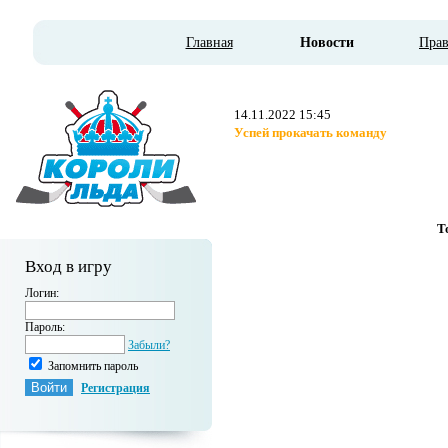
Главная
Новости
Пра
14.11.2022 15:45
Успей прокачать команду
Т
Вход в игру
Логин:
Пароль:
Забыли?
Запомнить пароль
Регистрация