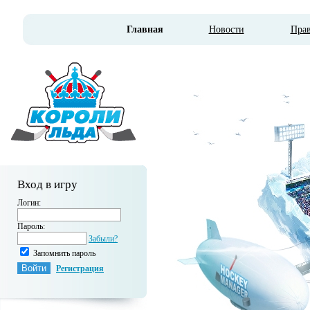
Главная
Новости
Пра
Вход в игру
Логин:
Пароль:
Забыли?
Запомнить пароль
Регистрация